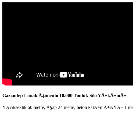
Gaziantep Limak Ã‡imento 10.000 Tonluk Silo YÄ±kÄ±mÄ±
YÃ¼kseklik 60 metre, Ã§ap 24 metre, beton kalÄ±nlÄ±ÄŸÄ± 1 me